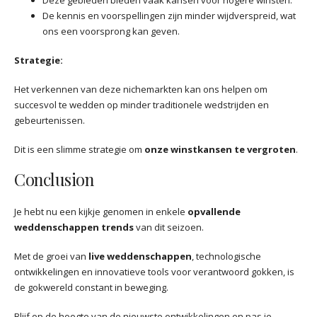
Deze gebieden bieden vaak kansen voor hogere winsten.
De kennis en voorspellingen zijn minder wijdverspreid, wat
ons een voorsprong kan geven.
Strategie:
Het verkennen van deze nichemarkten kan ons helpen om
succesvol te wedden op minder traditionele wedstrijden en
gebeurtenissen.
Dit is een slimme strategie om
onze winstkansen te vergroten
.
Conclusion
Je hebt nu een kijkje genomen in enkele
opvallende
weddenschappen trends
van dit seizoen.
Met de groei van
live weddenschappen
, technologische
ontwikkelingen en innovatieve tools voor verantwoord gokken, is
de gokwereld constant in beweging.
Blijf op de hoogte van de nieuwste ontwikkelingen en pas je