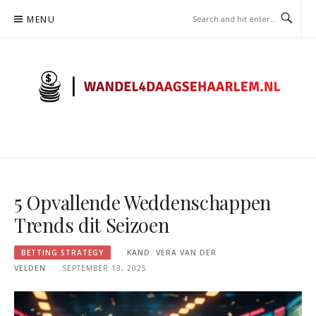
Skip
MENU
to
content
WANDEL4DAAGSEHAARLEM.N
– WEDDEN STRATEGIE
5 Opvallende Weddenschappen
Trends dit Seizoen
BETTING STRATEGY
KAND. VERA VAN DER
VELDEN
SEPTEMBER 13, 2025