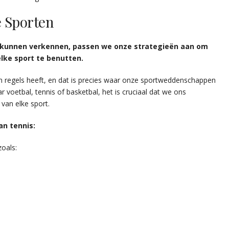
e Sporten
e kunnen verkennen, passen we onze strategieën aan om
ke sport te benutten.
 en regels heeft, en dat is precies waar onze sportweddenschappen
r voetbal, tennis of basketbal, het is cruciaal dat we ons
 van elke sport.
n tennis:
zoals: