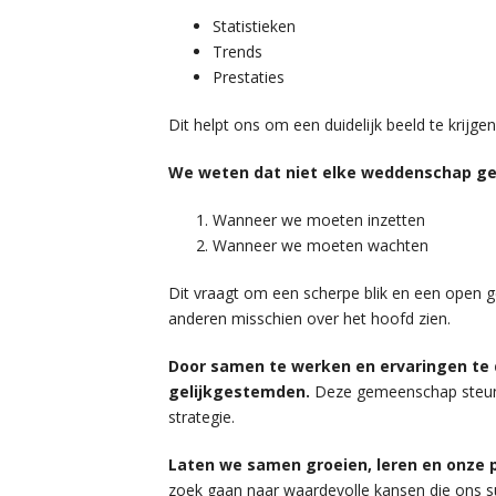
Statistieken
Trends
Prestaties
Dit helpt ons om een duidelijk beeld te krijge
We weten dat niet elke weddenschap geli
Wanneer we moeten inzetten
Wanneer we moeten wachten
Dit vraagt om een scherpe blik en een open 
anderen misschien over het hoofd zien.
Door samen te werken en ervaringen te
gelijkgestemden.
Deze gemeenschap steunt
strategie.
Laten we samen groeien, leren en onze 
zoek gaan naar waardevolle kansen die ons s