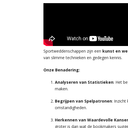
Sportweddenschappen zijn een
kunst en w
van slimme technieken en gedegen kennis.
Onze Benadering:
Analyseren van Statistieken
: Het b
maken.
Begrijpen van Spelpatronen
: Inzich
omstandigheden.
Herkennen van Waardevolle Kanse
groter is dan wat de bookmakers sugge