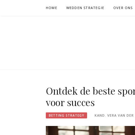
Skip
HOME
WEDDEN STRATEGIE
OVER ONS
to
content
WANDEL4D
Ontdek de beste spo
voor succes
KAND. VERA VAN DER
BETTING STRATEGY