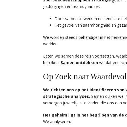
gedragingen en teamdynamiek.
Door samen te werken en kennis te del
Het gevoel van saamhorigheid en gezam
We worden steeds behendiger in het herkenne
wedden.
Laten we samen deze reis voortzetten, waarb
bereiken.
Samen ontdekken
we dat een sche
Op Zoek naar Waardevol
We richten ons op het identificeren van
strategische analyses.
Samen duiken we in
verborgen juweeltjes te vinden die ons een v
Het geheim ligt in het begrijpen van 
We analyseren: