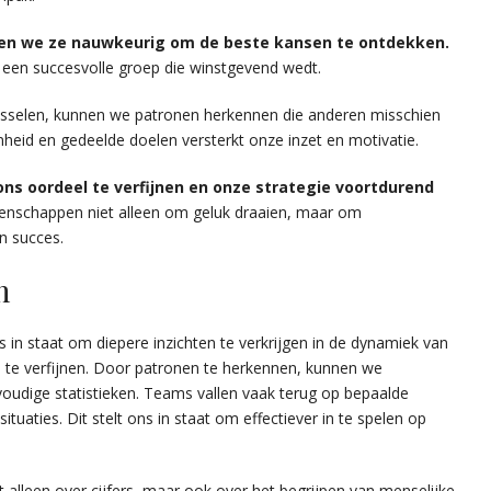
en we ze nauwkeurig om de beste kansen te ontdekken.
 een succesvolle groep die winstgevend wedt.
isselen, kunnen we patronen herkennen die anderen misschien
nheid en gedeelde doelen versterkt onze inzet en motivatie.
ons oordeel te verfijnen en onze strategie voortdurend
enschappen niet alleen om geluk draaien, maar om
 succes.
n
s in staat om diepere inzichten te verkrijgen in de dynamiek van
te verfijnen. Door patronen te herkennen, kunnen we
oudige statistieken. Teams vallen vaak terug op bepaalde
 situaties. Dit stelt ons in staat om effectiever in te spelen op
t alleen over cijfers, maar ook over het begrijpen van menselijke