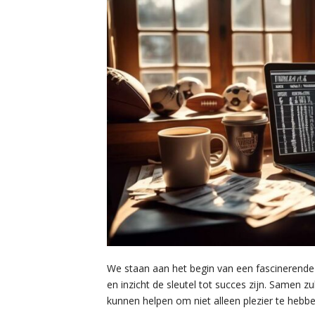
We staan aan het begin van een fascinerende 
en inzicht de sleutel tot succes zijn. Samen 
kunnen helpen om niet alleen plezier te hebb