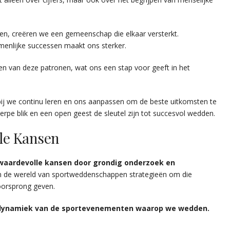
en, creëren we een gemeenschap die elkaar versterkt.
enlijke successen maakt ons sterker.
n van deze patronen, wat ons een stap voor geeft in het
ij we continu leren en ons aanpassen om de beste uitkomsten te
rpe blik en een open geest de sleutel zijn tot succesvol wedden.
le Kansen
 waardevolle kansen door grondig onderzoek en
 de wereld van sportweddenschappen strategieën om die
oorsprong geven.
de dynamiek van de sportevenementen waarop we wedden.