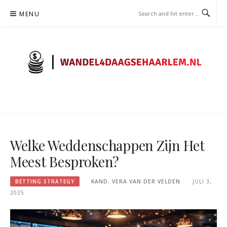
Skip
MENU
to
content
WANDEL4DAAGSEHAARLEM.N
– WEDDEN STRATEGIE
Welke Weddenschappen Zijn Het
Meest Besproken?
BETTING STRATEGY
KAND. VERA VAN DER VELDEN
JULI 3,
2025