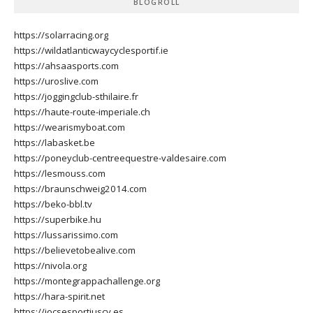
BLOGROLL
https://solarracing.org
https://wildatlanticwaycyclesportif.ie
https://ahsaasports.com
https://uroslive.com
https://joggingclub-sthilaire.fr
https://haute-route-imperiale.ch
https://wearismyboat.com
https://labasket.be
https://poneyclub-centreequestre-valdesaire.com
https://lesmouss.com
https://braunschweig2014.com
https://beko-bbl.tv
https://superbike.hu
https://lussarissimo.com
https://believetobealive.com
https://nivola.org
https://montegrappachallenge.org
https://hara-spirit.net
https://jocsesportiuscv.es