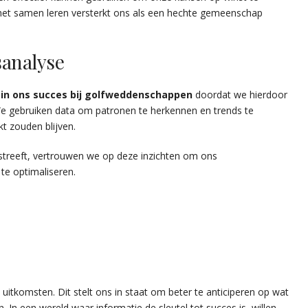
het samen leren versterkt ons als een hechte gemeenschap
sanalyse
 in ons succes bij golfweddenschappen
doordat we hierdoor
 gebruiken data om patronen te herkennen en trends te
t zouden blijven.
streeft, vertrouwen we op deze inzichten om ons
te optimaliseren.
 uitkomsten. Dit stelt ons in staat om beter te anticiperen op wat
In een wereld waar informatie de sleutel tot succes is, willen