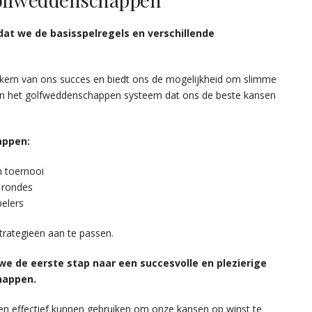
 dat we de basisspelregels en verschillende
e kern van ons succes en biedt ons de mogelijkheid om slimme
in het golfweddenschappen systeem dat ons de beste kansen
appen:
n toernooi
e rondes
pelers
trategieën aan te passen.
we de eerste stap naar een succesvolle en plezierige
happen.
 effectief kunnen gebruiken om onze kansen op winst te