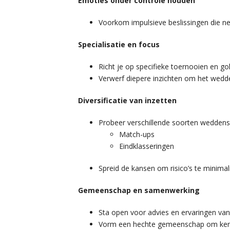
Emoties onder controle houden
Voorkom impulsieve beslissingen die n
Specialisatie en focus
Richt je op specifieke toernooien en gol
Verwerf diepere inzichten om het wedd
Diversificatie van inzetten
Probeer verschillende soorten weddens
Match-ups
Eindklasseringen
Spreid de kansen om risico’s te minimal
Gemeenschap en samenwerking
Sta open voor advies en ervaringen v
Vorm een hechte gemeenschap om kenni