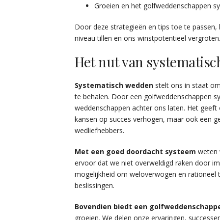
Groeien en het golfweddenschappen sy
Door deze strategieën en tips toe te passe
niveau tillen en ons winstpotentieel vergroten
Het nut van systematis
Systematisch wedden
stelt ons in staat o
te behalen. Door een golfweddenschappen sy
weddenschappen achter ons laten. Het geeft 
kansen op succes verhogen, maar ook een g
wedliefhebbers.
Met een goed doordacht systeem
weten w
ervoor dat we niet overweldigd raken door im
mogelijkheid om weloverwogen en rationeel t
beslissingen.
Bovendien biedt een golfweddenschapp
groeien. We delen onze ervaringen, successen