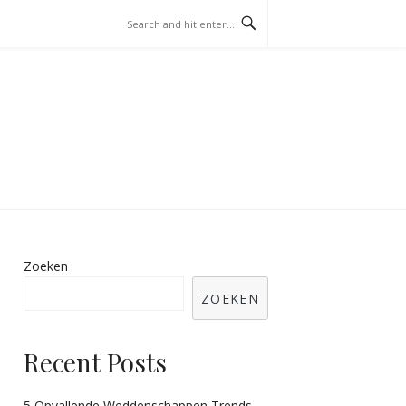
L – WEDDEN
Zoeken
ZOEKEN
Recent Posts
5 Opvallende Weddenschappen Trends