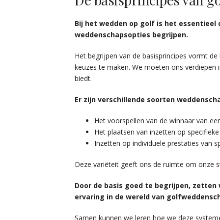
Bij het wedden op golf is het essentieel
weddenschapsopties begrijpen.
Het begrijpen van de basisprincipes vormt d
keuzes te maken. We moeten ons verdiepen 
biedt.
Er zijn verschillende soorten weddensch
Het voorspellen van de winnaar van ee
Het plaatsen van inzetten op specifiek
Inzetten op individuele prestaties van s
Deze variëteit geeft ons de ruimte om onze s
Door de basis goed te begrijpen, zetten 
ervaring in de wereld van golfweddensc
Samen kunnen we leren hoe we deze systemen