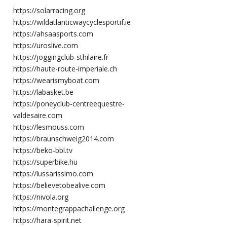
https://solarracing.org
https://wildatlanticwaycyclesportif.ie
https://ahsaasports.com
https://uroslive.com
https://joggingclub-sthilaire.fr
https://haute-route-imperiale.ch
https://wearismyboat.com
https://labasket.be
https://poneyclub-centreequestre-
valdesaire.com
https://lesmouss.com
https://braunschweig2014.com
https://beko-bbl.tv
https://superbike.hu
https://lussarissimo.com
https://believetobealive.com
https://nivola.org
https://montegrappachallenge.org
https://hara-spirit.net