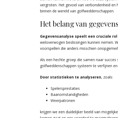
vergroten. Het gevoel van verbondenheid en 
binnen de wereld van golfweddenschappen.
Het belang van gegeven
Gegevensanalyse speelt een cruciale rol
weloverwogen beslissingen kunnen nemen. We
voorspellen die anders misschien onopgemerk
Als een hechte groep die samen naar succes 
golfweddenschappen systeem te verfijnen en 
Door statistieken te analyseren
, zoals:
Spelersprestaties
Baanomstandigheden
Weerpatronen
krijgen we een duidelijker beeld van mogelijke
komen gaat en ons voordeel te maximaliseren. 