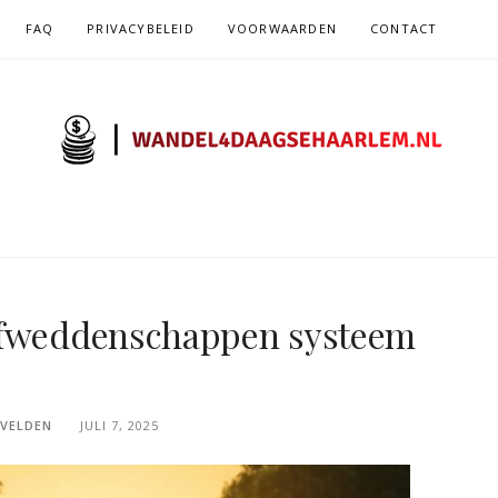
FAQ
PRIVACYBELEID
VOORWAARDEN
CONTACT
AAGSEHAARLEM.N
STRATEGIE
olfweddenschappen systeem
 VELDEN
JULI 7, 2025