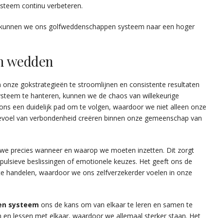
steem continu verbeteren.
n, kunnen we ons golfweddenschappen systeem naar een hoger
.
ch wedden
m onze gokstrategieën te stroomlijnen en consistente resultaten
steem te hanteren, kunnen we de chaos van willekeurige
ons een duidelijk pad om te volgen, waardoor we niet alleen onze
evoel van verbondenheid creëren binnen onze gemeenschap van
e precies wanneer en waarop we moeten inzetten. Dit zorgt
pulsieve beslissingen of emotionele keuzes. Het geeft ons de
e handelen, waardoor we ons zelfverzekerder voelen in onze
en systeem
ons de kans om van elkaar te leren en samen te
 en lessen met elkaar, waardoor we allemaal sterker staan. Het