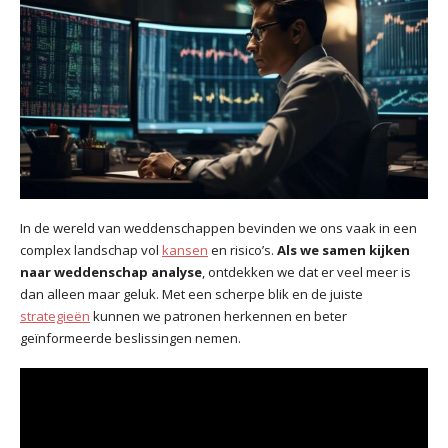
In de wereld van weddenschappen bevinden we ons vaak in een
complex landschap vol
kansen
en risico’s.
Als we samen kijken
naar weddenschap analyse
, ontdekken we dat er veel meer is
dan alleen maar geluk. Met een scherpe blik en de juiste
strategieën
kunnen we patronen herkennen en beter
geïnformeerde beslissingen nemen.