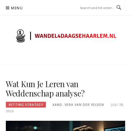
Skip
MENU
to
content
WANDEL4DAAGSEHAARLEM.N
– WEDDEN STRATEGIE
Wat Kun Je Leren van
Weddenschap analyse?
BETTING STRATEGY
KAND. VERA VAN DER VELDEN
JULI 18,
2025