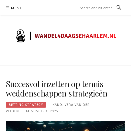
Skip
MENU
to
content
WANDEL4DAAGSEHAARLEM.N
– WEDDEN STRATEGIE
Succesvol inzetten op tennis
weddenschappen strategieën
BETTING STRATEGY
KAND. VERA VAN DER
VELDEN
AUGUSTUS 1, 2025